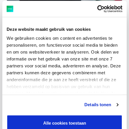
Raad van commissarissen Ctac benoemt Pieter-
Paul Saasen tot CEO
Deze website maakt gebruik van cookies
We gebruiken cookies om content en advertenties te
personaliseren, om functiesvoor social media te bieden
en om ons websiteverkeer te analyseren. Ook delen we
informatie over het gebruik van onze site met onze 7
partners voor social media, adverteren en analyse. Deze
partners kunnen deze gegevens combineren met
andereinformatie die je aan ze heeft verstrekt of die ze
hebben verzameld op basisvan uw gebruik van hun
Ctac op koers voor hogere omzet en EBIT in 2021
services. Meer informatie over cookies vind je hier. Je
kunt je toestemming intrekken of je cookievoorkeuren
Details tonen
aanpassen via de CO-knop linksonder. Lees meer over
hoe wij jouw gegevensverwerken in onze privacy- en
cookiestatement.
Alle cookies toestaan