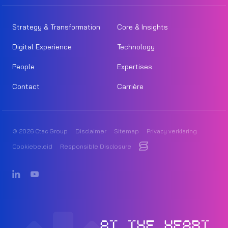
Strategy & Transformation
Core & Insights
Digital Experience
Technology
People
Expertises
Contact
Carrière
© 2026 Ctac Group
Disclaimer
Sitemap
Privacy verklaring
Cookiebeleid
Responsible Disclosure
AT THE HEART