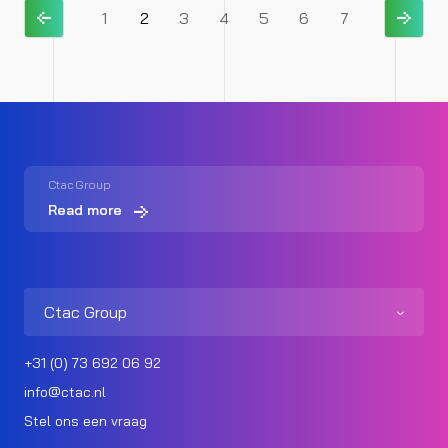
1
2
3
4
5
6
7
Ctac Group
Read more
Ctac Group
+31 (0) 73 692 06 92
info@ctac.nl
Stel ons een vraag