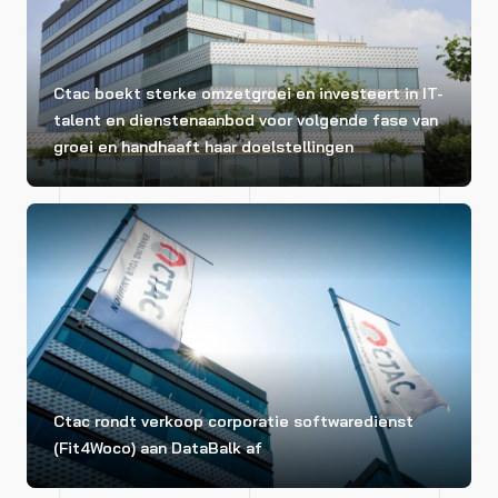
Ctac boekt sterke omzetgroei en investeert in IT-
talent en dienstenaanbod voor volgende fase van
groei en handhaaft haar doelstellingen
Ctac rondt verkoop corporatie softwaredienst
(Fit4Woco) aan DataBalk af