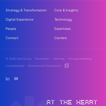
Strategy & Transformation
Core & Insights
Digital Experience
Technology
People
Expertises
Contact
Carrière
© 2026 Ctac Group
Disclaimer
Sitemap
Privacy verklaring
Cookiebeleid
Responsible Disclosure
AT THE HEART