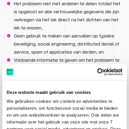
Het probleem niet met anderen te delen totdat het
is opgelost en alle vertrouwelijke gegevens die zijn
verkregen via het lek direct na het dichten van het
lek te wissen,
Geen gebruik te maken van aanvallen op fysieke
beveiliging, social engineering, distributed denial of
service, spam of applicaties van derden, en
Voldoende informatie te geven om het probleem te
reproduceren zodat wij het zo snel mogelijk kunnen
oplossen. Meestal is het IP-adres of de URL van het
getroffen systeem en een omschrijving van de
kwetsbaarheid voldoende, maar bij complexere
Deze website maakt gebruik van cookies
kwetsbaarheden kan meer nodig zijn.
We gebruiken cookies om content en advertenties te
Wat wij beloven:
personaliseren, om functiesvoor social media te bieden
en om ons websiteverkeer te analyseren. Ook delen we
informatie over het gebruik van onze site met onze 7
Wij beoordelen iedere melding,
partners voor social media, adverteren en analyse. Deze