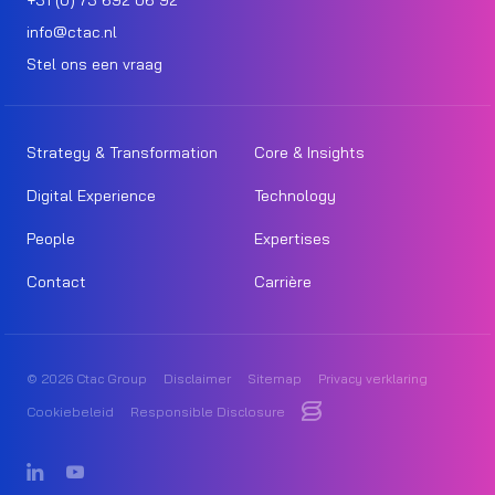
+31 (0) 73 692 06 92
info@ctac.nl
Stel ons een vraag
Strategy & Transformation
Core & Insights
Digital Experience
Technology
People
Expertises
Contact
Carrière
© 2026 Ctac Group
Disclaimer
Sitemap
Privacy verklaring
Cookiebeleid
Responsible Disclosure