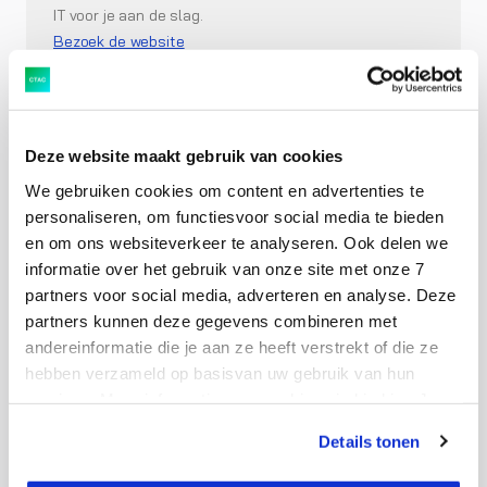
IT voor je aan de slag.
Bezoek de website
Deze website maakt gebruik van cookies
We gebruiken cookies om content en advertenties te
personaliseren, om functiesvoor social media te bieden
en om ons websiteverkeer te analyseren. Ook delen we
informatie over het gebruik van onze site met onze 7
partners voor social media, adverteren en analyse. Deze
partners kunnen deze gegevens combineren met
andereinformatie die je aan ze heeft verstrekt of die ze
hebben verzameld op basisvan uw gebruik van hun
Oliver IT
services. Meer informatie over cookies vind je hier. Je
SAP als business- en technologieplatform is volop in
kunt je toestemming intrekken of je cookievoorkeuren
beweging. De SAP-experts van Oliver IT zorgen dat je
Details tonen
aanpassen via de CO-knop linksonder. Lees meer over
soepel meebeweegt. Zodat jij het maximale uit jouw
hoe wij jouw gegevensverwerken in onze privacy- en
SAP-omgeving blijft halen.