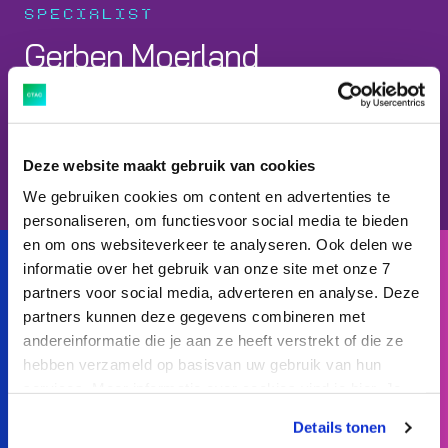
SPECIALIST
Gerben Moerland
CEO
Deze website maakt gebruik van cookies
Neem contact op
We gebruiken cookies om content en advertenties te
personaliseren, om functiesvoor social media te bieden
en om ons websiteverkeer te analyseren. Ook delen we
informatie over het gebruik van onze site met onze 7
partners voor social media, adverteren en analyse. Deze
Ctac Group
partners kunnen deze gegevens combineren met
Read more
andereinformatie die je aan ze heeft verstrekt of die ze
hebben verzameld op basisvan uw gebruik van hun
services. Meer informatie over cookies vind je hier. Je
kunt je toestemming intrekken of je cookievoorkeuren
Details tonen
aanpassen via de CO-knop linksonder. Lees meer over
Ctac Group