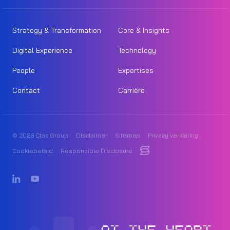
Strategy & Transformation
Core & Insights
Digital Experience
Technology
People
Expertises
Contact
Carrière
© 2026 Ctac Group
Disclaimer
Sitemap
Privacy verklaring
Cookiebeleid
Responsible Disclosure