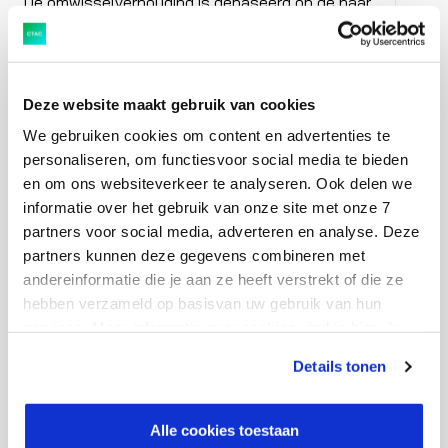
De omwisselverhouding is gebaseerd op de naar
volume gewogen gemiddelde koers van alle
verhandelde aandelen van Ctac N.V. gedurende de
dagen 4, 5 en 8 mei 2023.
Deze website maakt gebruik van cookies
We gebruiken cookies om content en advertenties te
Betaling van het dividend in contanten en levering van
personaliseren, om functiesvoor social media te bieden
gewone aandelen uit hoofde van verwisseling van
en om ons websiteverkeer te analyseren. Ook delen we
dividendrechten zal vanaf 15 mei 2023 plaatsvinden.
informatie over het gebruik van onze site met onze 7
partners voor social media, adverteren en analyse. Deze
partners kunnen deze gegevens combineren met
andereinformatie die je aan ze heeft verstrekt of die ze
hebben verzameld op basisvan uw gebruik van hun
services. Meer informatie over cookies vind je hier. Je
kunt je toestemming intrekken of je cookievoorkeuren
Details tonen
aanpassen via de CO-knop linksonder. Lees meer over
Download persbericht als PDF
hoe wij jouw gegevensverwerken in onze privacy- en
cookiestatement.
Alle cookies toestaan
Download pdf