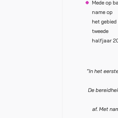
Mede op ba
name op
het gebied
tweede
halfjaar 2
“In het eers
De bereidhei
af. Met na