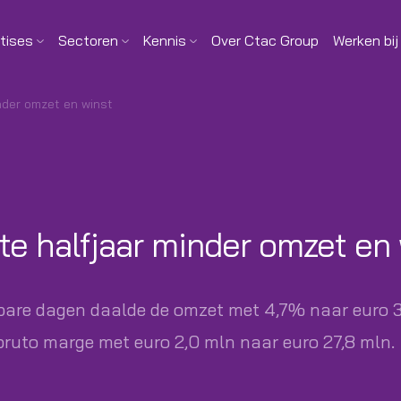
tises
Sectoren
Kennis
Over Ctac Group
Werken bij
nder omzet en winst
te halfjaar minder omzet en
are dagen daalde de omzet met 4,7% naar euro 37,
 bruto marge met euro 2,0 mln naar euro 27,8 mln.