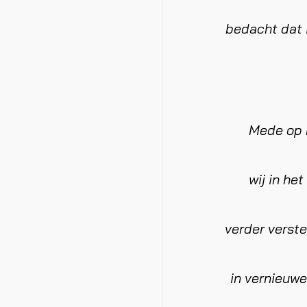
bedacht dat i
Mede op 
wij in he
verder verst
in vernieuw