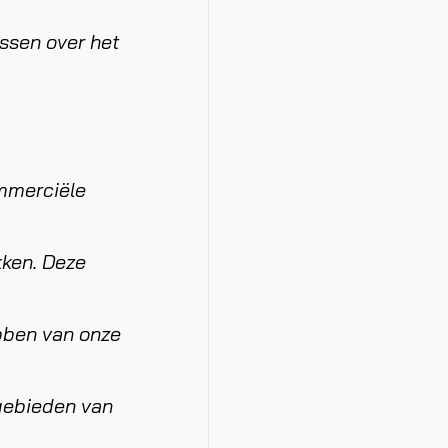
ussen over het
mmerciële
kken. Deze
bben van onze
gebieden van