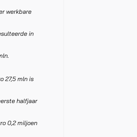
er werkbare
esulteerde in
mln.
o 27,5 mln is
erste halfjaar
ro 0,2 miljoen