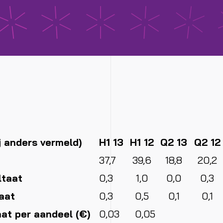
j anders vermeld)
H1 13
H1 12
Q2 13
Q2 12
37,7
39,6
18,8
20,2
ltaat
0,3
1,0
0,0
0,3
aat
0,3
0,5
0,1
0,1
at per aandeel (€)
0,03
0,05