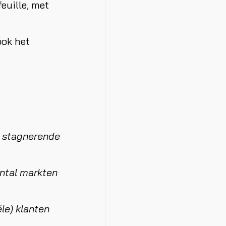
euille, met
ook het
n stagnerende
antal markten
le) klanten