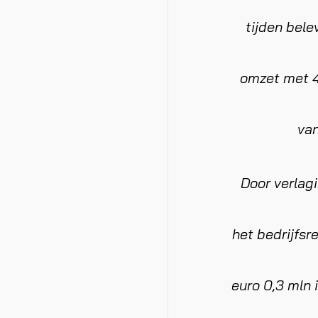
tijden bel
omzet met 4,
van
Door verlagi
het bedrijfsr
euro 0,3 mln 