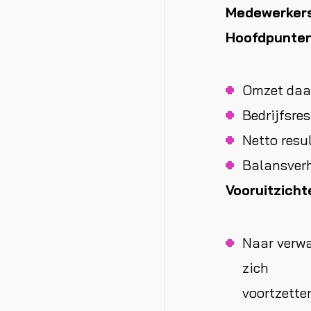
Medewerkers 
Hoofdpunten
Omzet daal
Bedrijfsre
Netto resu
Balansverh
Vooruitzicht
Naar verwa
zich
voortzetten