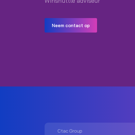
Winshuttle adviseur
Neem contact op
Ctac Group