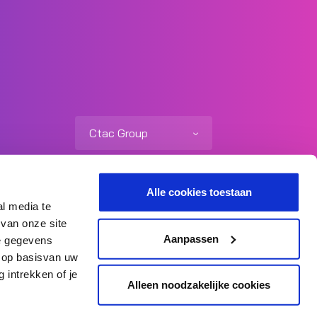
Ctac Group
+31 (0) 73 692 06 92
info@ctac.nl
Alle cookies toestaan
al media te
Stel ons een vraag
 van onze site
Aanpassen
ze gegevens
d op basisvan uw
 intrekken of je
Alleen noodzakelijke cookies
Sitemap
Privacy verklaring
Cookiebeleid
Responsible Disclosure