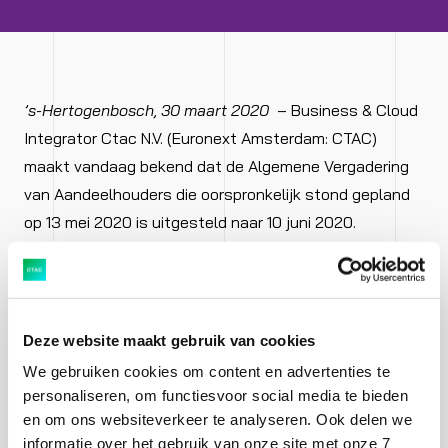
’s-Hertogenbosch, 30 maart 2020
– Business & Cloud
Integrator Ctac N.V. (Euronext Amsterdam: CTAC)
maakt vandaag bekend dat de Algemene Vergadering
van Aandeelhouders die oorspronkelijk stond gepland
op 13 mei 2020 is uitgesteld naar 10 juni 2020.
Ctac zal op 1 april 2020 op haar website de oproep,
agenda en alle andere relevante stukken publiceren.
Voor aanwijzingen over de wijze waarop de vergadering
Deze website maakt gebruik van cookies
zal plaatsvinden wordt eveneens verwezen naar de
We gebruiken cookies om content en advertenties te
website. In verband met de gezondheid en veiligheid
personaliseren, om functiesvoor social media te bieden
en om ons websiteverkeer te analyseren. Ook delen we
van alle betrokkenen volgt Ctac de ontwikkelingen en
informatie over het gebruik van onze site met onze 7