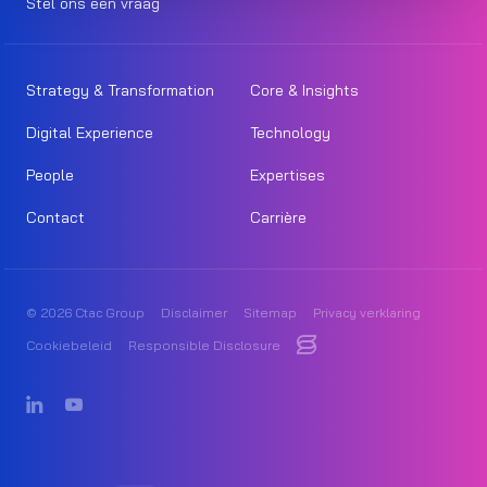
Stel ons een vraag
Strategy & Transformation
Core & Insights
Digital Experience
Technology
People
Expertises
Contact
Carrière
© 2026 Ctac Group
Disclaimer
Sitemap
Privacy verklaring
Cookiebeleid
Responsible Disclosure