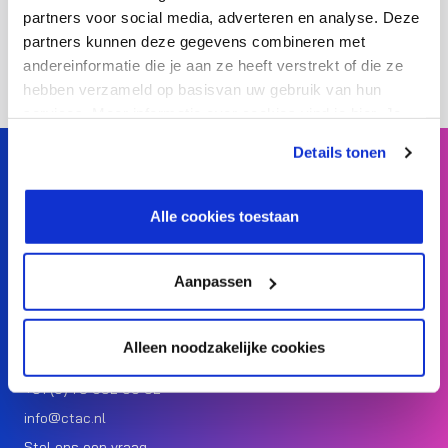
partners voor social media, adverteren en analyse. Deze
Download pdf
partners kunnen deze gegevens combineren met
andereinformatie die je aan ze heeft verstrekt of die ze
hebben verzameld op basisvan uw gebruik van hun
services. Meer informatie over cookies vind je hier. Je
kunt je toestemming intrekken of je cookievoorkeuren
Details tonen
aanpassen via de CO-knop linksonder. Lees meer over
hoe wij jouw gegevensverwerken in onze privacy- en
cookiestatement.
Ctac Group
Alle cookies toestaan
Read more
Aanpassen
Ctac Group
Alleen noodzakelijke cookies
+31 (0) 73 692 06 92
info@ctac.nl
Stel ons een vraag