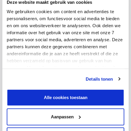
Deze website maakt gebruik van cookies
voldoen we volledig aan de wetgeving op het gebied
We gebruiken cookies om content en advertenties te
van compliance en security”, zegt Kuijpers. “Bovendien
personaliseren, om functiesvoor social media te bieden
heeft de Provincie Noord-Brabant een BIO-certificering.
en om ons websiteverkeer te analyseren. Ook delen we
Om aan dit basisnormenkader voor
informatie over het gebruik van onze site met onze 7
informatiebeveiliging binnen alle overheidslagen te
partners voor social media, adverteren en analyse. Deze
partners kunnen deze gegevens combineren met
voldoen, moet je een verdiepingsslag aanbrengen in je
andereinformatie die je aan ze heeft verstrekt of die ze
SAP omgeving. Daar hebben we samen voor gezorgd. Bij
hebben verzameld op basisvan uw gebruik van hun
Ctac is ook een zogenaamde BIO-nulmeting gedaan,
services. Meer informatie over cookies vind je hier. Je
omdat ze een leverancier van PNB zijn. Het gevolg
kunt je toestemming intrekken of je cookievoorkeuren
Details tonen
daarvan is dat Ctac binnenkort ook volledig BIO-
aanpassen via de CO-knop linksonder. Lees meer over
gecertificeerd is.”
hoe wij jouw gegevensverwerken in onze privacy- en
cookiestatement.
Alle cookies toestaan
Ook de wensen van stakeholders zijn meegenomen.
“Bij een grote organisatie zoals de Provincie Noord-
Aanpassen
Brabant werken veel verschillende mensen. Iedereen
heeft zijn eigen belangen en wil deze terugzien in het