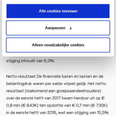
van € 19,7 mln naar € 19,6 mln. De overige
hoe wij jouw gegevensverwerken in onze privacy- en
bedrijfskosten daalden met € 0,1 mln van € 7,1 mln naar
cookiestatement.
Alle cookies toestaan
€ 7,0 mln.
Aanpassen
Bedrijfsresultaat
Het bedrijfsresultaat is gestegen tot € 1,1 mln in het
Alleen noodzakelijke cookies
eerste halfjaar van 2017 (euro 1.127k eerste halfjaar
2017, en euro 1.060k eerste halfjaar 2016), hetgeen een
stijging inhoudt van 6,3%.
Netto resultaat De financiële baten en lasten en de
belastingdruk waren per saldo vrijwel gelijk. Het netto
resultaat (toekomend aan groepsaandeelhouders)
over de eerste helft van 2017 kwam hierdoor uit op €
0,8 mln (€ 843K) ten opzichte van € 0,7 mln (€ 730K)
in de eerste helft van 2016, wat een stijging van 15,5%