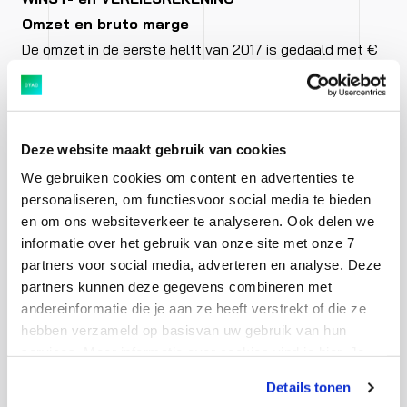
Omzet en bruto marge
De omzet in de eerste helft van 2017 is gedaald met €
2,1 mln, ofwel 5,0%, van € 42,6 mln in de eerste helft
van 2016 naar € 40,5 mln.
Deze website maakt gebruik van cookies
Het adequaat terugbrengen van de inzet van externen
We gebruiken cookies om content en advertenties te
als reactie op de lagere omzet bij consultancy, heeft
personaliseren, om functiesvoor social media te bieden
ervoor gezorgd dat de daling van de bruto marge
en om ons websiteverkeer te analyseren. Ook delen we
beperkt bleef met euro 0,2 mln naar 28,3 mln in het
informatie over het gebruik van onze site met onze 7
eerste halfjaar van 2017.
partners voor social media, adverteren en analyse. Deze
partners kunnen deze gegevens combineren met
andereinformatie die je aan ze heeft verstrekt of die ze
Bedrijfslasten
hebben verzameld op basisvan uw gebruik van hun
De bedrijfslasten zijn in het eerste halfjaar 2017 met €
services. Meer informatie over cookies vind je hier. Je
0,3 mln ofwel 1,0% afgenomen, van € 27,4 mln naar €
kunt je toestemming intrekken of je cookievoorkeuren
27,1 mln. De personeelskosten daalden met € 0,1 mln
Details tonen
aanpassen via de CO-knop linksonder. Lees meer over